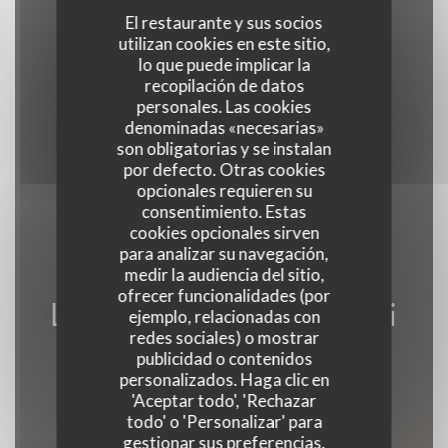
El restaurante y sus socios
utilizan cookies en este sitio,
lo que puede implicar la
recopilación de datos
personales. Las cookies
denominadas «necesarias»
son obligatorias y se instalan
por defecto. Otras cookies
opcionales requieren su
consentimiento. Estas
cookies opcionales sirven
para analizar su navegación,
medir la audiencia del sitio,
ofrecer funcionalidades (por
Le Napoli & Le Napoli
ejemplo, relacionadas con
redes sociales) o mostrar
Là Haut!
publicidad o contenidos
personalizados. Haga clic en
RESTAURANTE - BAR DE TAPAS -
'Aceptar todo', 'Rechazar
PIZZERÍA - BAR
|
HOSSEGOR
todo' o 'Personalizar' para
gestionar sus preferencias.