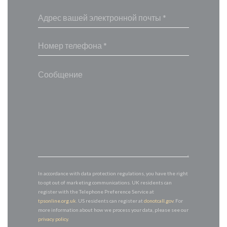
In accordance with data protection regulations, you have the right
to opt out of marketing communications. UK residents can
register with the Telephone Preference Service at
tpsonline.org.uk
. US residents can register at
donotcall.gov
. For
more information about how we process your data, please see our
privacy policy
.