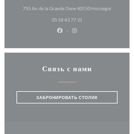
((открывае
755 Av. de la Grande Dune 40150 Hossegor
05 58 43 77 31
Facebook ((открывается в ново
Instagram ((открывается
Связь с нами
ЗАБРОНИРОВАТЬ СТОЛИК