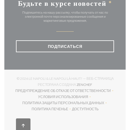
Будьте в курсе новостей
*
Подпишитесь на нашу рассылку, чтобы получать от нас по
электронной почте персонализированные сообщения и
маркетинговые предложения.
ПОДПИСАТЬСЯ
© 2026 LE NAPOLI & LE NAPOLI LÀ HAUT! — ВЕБ-СТРАНИЦА
((ОТКРЫВАЕТСЯ В НО
РЕСТОРАНА СОЗДАНА
ZENCHEF
ПРЕДУПРЕЖДЕНИЕ ОБ ОТКАЗЕ ОТ ОТВЕТСТВЕННОСТИ
((ОТКРЫВАЕТСЯ В НОВОМ ОКНЕ))
УСЛОВИЯ ИСПОЛЬЗОВАНИЯ
((ОТКРЫВАЕТСЯ В НОВОМ ОКНЕ))
ПОЛИТИКА ЗАЩИТЫ ПЕРСОНАЛЬНЫХ ДАННЫХ
((ОТКРЫВАЕТСЯ В НОВОМ ОКНЕ))
ПОЛИТИКА ПЕЧЕНЬЕ
ДОСТУПНОСТЬ
((ОТКРЫВАЕТСЯ В НОВОМ ОКНЕ))
((ОТКРЫВАЕТСЯ В НОВОМ