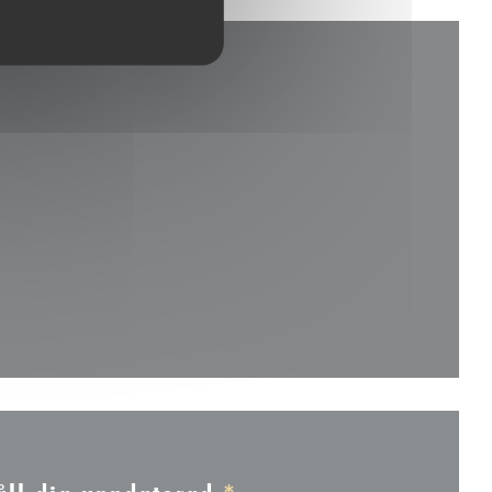
tt nytt fönster))
ster))
ytt fönster))